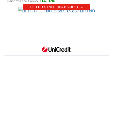
114,10%
Performance 1 anno
UCH TB LG ENEL 5.887 B 5.887 O… »