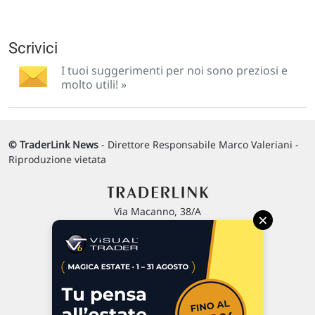
Scrivici
I tuoi suggerimenti per noi sono preziosi e
molto utili! »
© TraderLink News
- Direttore Responsabile Marco Valeriani -
Riproduzione vietata
Via Macanno, 38/A
×
47923 Rimini
P.IVA 02 452 460 401
Chi siamo
Commenti e segnalazioni