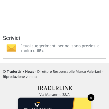
Scrivici
I tuoi suggerimenti per noi sono preziosi e
molto utili! »
© TraderLink News
- Direttore Responsabile Marco Valeriani -
Riproduzione vietata
Via Macanno, 38/A
×
47923 Rimini
P.IVA 02 452 460 401