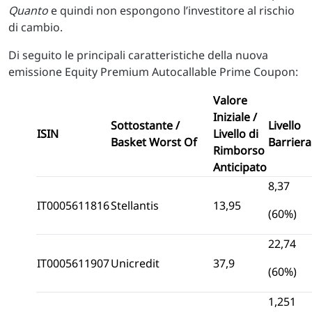
Quanto
e quindi non espongono l’investitore al rischio
di cambio.
Di seguito le principali caratteristiche della nuova
emissione Equity Premium Autocallable Prime Coupon:
Valore
Iniziale /
Sottostante /
Livello
ISIN
Livello di
Basket Worst Of
Barriera
Rimborso
Anticipato
8,37
IT0005611816
Stellantis
13,95
(60%)
22,74
IT0005611907
Unicredit
37,9
(60%)
1,251