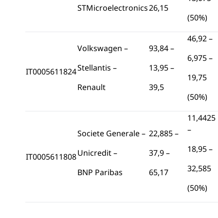
STMicroelectronics
26,15
(50%)
46,92 –
Volkswagen –
93,84 –
6,975 –
Stellantis –
13,95 –
IT0005611824
19,75
Renault
39,5
(50%)
11,4425
–
Societe Generale –
22,885 –
18,95 –
Unicredit –
37,9 –
IT0005611808
32,585
BNP Paribas
65,17
(50%)