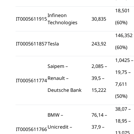
18,501
Infineon
IT0005611915
30,835
Technologies
(60%)
146,352
IT0005611857
Tesla
243,92
(60%)
1,0425 –
Saipem –
2,085 –
19,75 –
Renault –
39,5 –
IT0005611774
7,611
Deutsche Bank
15,222
(50%)
38,07 –
BMW –
76,14 –
18,95 –
Unicredit –
37,9 –
IT0005611766
13,075