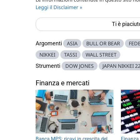
Leggi il Disclaimer »
Ti è piaciu
Argomenti
ASIA
BULL OR BEAR
FED
NIKKEI
TASSI
WALL STREET
Strumenti
DOW JONES
JAPAN NIKKEI 2
Finanza e mercati
Banca MPS: ricavi in crescita del
Finanza 