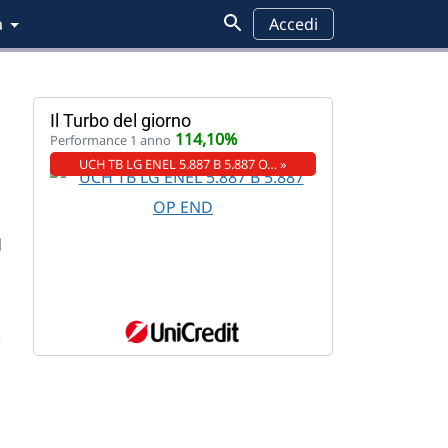
a
Accedi
Il Turbo del giorno
114,10%
Performance 1 anno
UCH TB LG ENEL 5.887 B 5.887 O… »
q
)