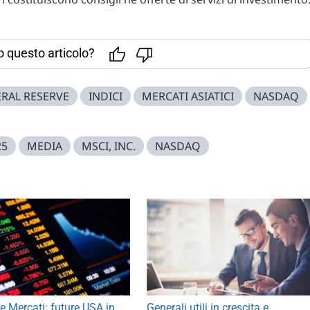
to questo articolo?
ERAL RESERVE
INDICI
MERCATI ASIATICI
NASDAQ
25
MEDIA
MSCI, INC.
NASDAQ
e Mercati: future USA in
Generali utili in crescita e