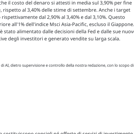
he il costo del denaro si attesti in media sul 3,90% per fine
e, rispetto al 3,40% delle stime di settembre. Anche i target
do rispettivamente dal 2,90% al 3,40% e dal 3,10%. Questo
ore all'1% dell'indice Msci Asia-Pacific, escluso il Giappone
è stato alimentato dalle decisioni della Fed e dalle sue nuov
ive degli investitori e generato vendite su larga scala.
 di AI, dietro supervisione e controllo della nostra redazione, con lo scopo di
costituiscono consigli né offerte di servizi di investimento