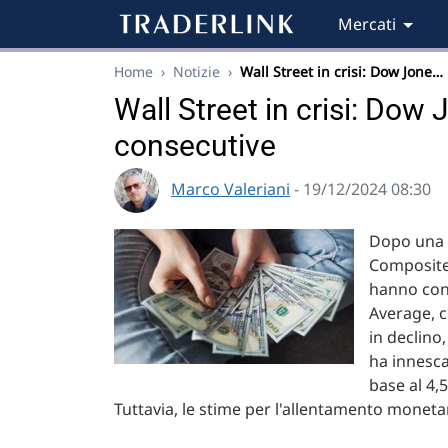
Mercati
Home
›
Notizie
›
Wall Street in crisi: Dow Jone…
Wall Street in crisi: Dow 
consecutive
Marco Valeriani
- 19/12/2024 08:30
Dopo una s
Composite 
hanno conf
Average, c
in declino
ha innesca
base al 4,
Tuttavia, le stime per l'allentamento monetar