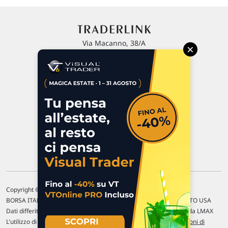
Via Macanno, 38/A
×
47923 Rimini
P.IVA 02 452 460 401
Chi siamo
Commenti e segnalazioni
Contattaci
Copyright © 1996-2026 Traderlink Italia s.r.l.
BORSA ITALIANA Quotazioni di borsa differite di 15 min. / MERCATO USA
Dati differiti di 15 min. (fonte Intrinio) / FOREX Quotazioni fornite da LMAX
L'utilizzo di questo sito implica l'accettazione delle nostre
Condizioni di