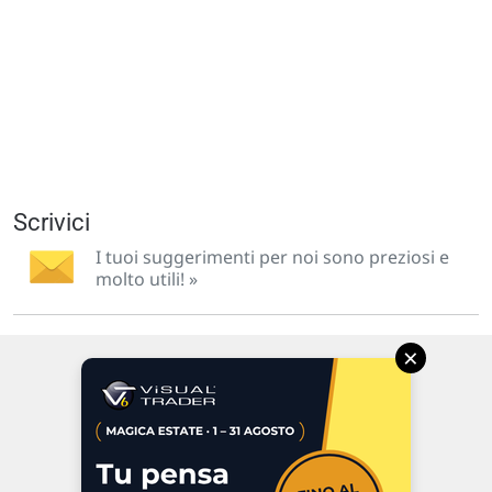
Scrivici
I tuoi suggerimenti per noi sono preziosi e
molto utili! »
×
Via Macanno, 38/A
47923 Rimini
P.IVA 02 452 460 401