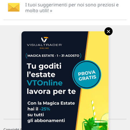
I tuoi suggerimenti per noi sono preziosi e
molto utili! »
×
Via Macanno, 38/A
47923 Rimini
P.IVA 02 452 460 401
Chi siamo
Commenti e segnalazioni
Contattaci
Copyright © 1996-2026 Traderlink Italia s.r.l.