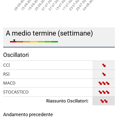
A medio termine (settimane)
Oscillatori
➡
CCI
➡
RSI
➡
➡
➡
MACD
➡
➡
➡
STOCASTICO
➡
➡
Riassunto Oscillatori:
Andamento precedente