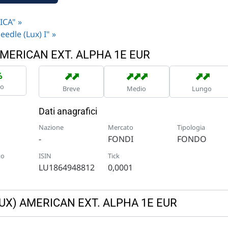
ICA" »
eedle (Lux) I" »
 AMERICAN EXT. ALPHA 1E EUR
➡
➡
➡
➡
➡
➡
➡
%
no
Breve
Medio
Lungo
Dati anagrafici
Nazione
Mercato
Tipologia
-
FONDI
FONDO
to
ISIN
Tick
LU1864948812
0,0001
 (LUX) AMERICAN EXT. ALPHA 1E EUR