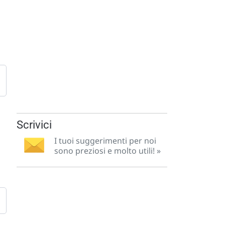
Scrivici
I tuoi suggerimenti per noi
sono preziosi e molto utili! »