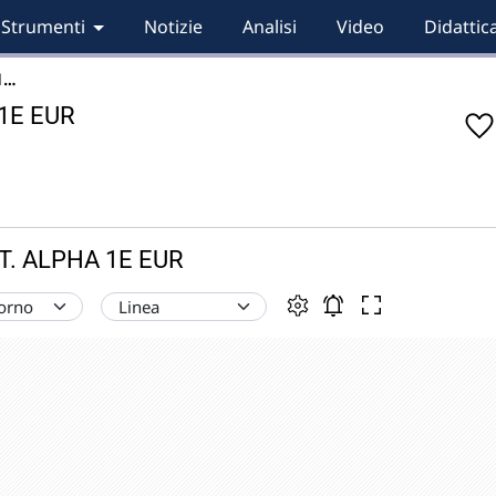
Strumenti
Notizie
Analisi
Video
Didattic
1…
1E EUR
XT. ALPHA 1E EUR