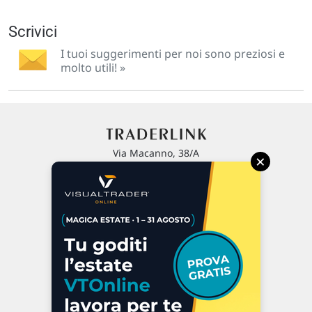
Scrivici
I tuoi suggerimenti per noi sono preziosi e
molto utili! »
Via Macanno, 38/A
×
47923 Rimini
P.IVA 02 452 460 401
Chi siamo
Commenti e segnalazioni
Contattaci