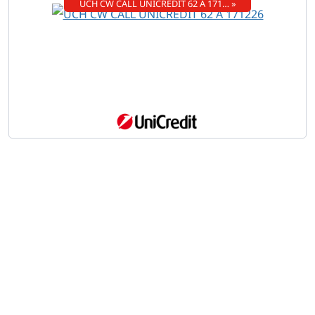
UCH CW CALL UNICREDIT 62 A 171… »