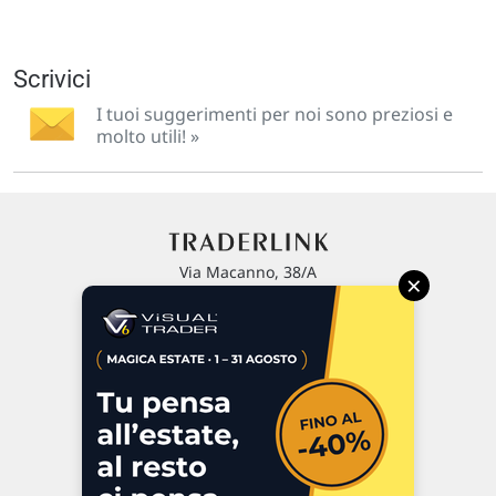
Scrivici
I tuoi suggerimenti per noi sono preziosi e
molto utili! »
Via Macanno, 38/A
×
47923 Rimini
P.IVA 02 452 460 401
Chi siamo
Commenti e segnalazioni
Contattaci