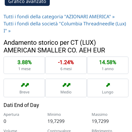
Grafico avanzato
Tutti i fondi della categoria "AZIONARI AMERICA" »
Tutti i fondi della società "Columbia Threadneedle (Lux)
I" »
Andamento storico per CT (LUX)
AMERICAN SMALLER CO. AEH EUR
3.88%
-1.24%
14.58%
1 mese
6 mesi
1 anno
➡
➡
➡
➡
➡
Breve
Medio
Lungo
Dati End of Day
Apertura
Minimo
Massimo
0
19,7299
19,7299
Volume
Controvalore
Riferimento