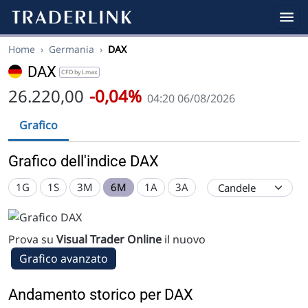
Home
›
Germania
›
DAX
DAX
CFD by Lmax
26.220,00
-0,04%
04:20 06/08/2026
Grafico
Grafico dell'indice DAX
1G
1S
3M
6M
1A
3A
Prova su
Visual Trader Online
il nuovo
Grafico avanzato
Andamento storico per DAX