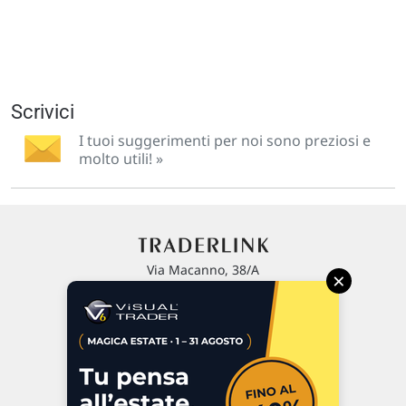
Scrivici
I tuoi suggerimenti per noi sono preziosi e
molto utili! »
Via Macanno, 38/A
×
47923 Rimini
P.IVA 02 452 460 401
Chi siamo
Commenti e segnalazioni