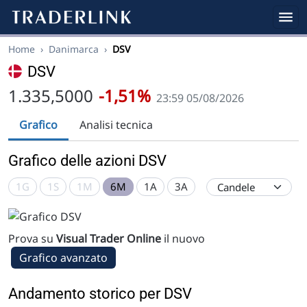
Home
›
Danimarca
›
DSV
DSV
1.335,5000
-1,51%
23:59 05/08/2026
Grafico
Analisi tecnica
Grafico delle azioni DSV
1G
1S
1M
6M
1A
3A
Prova su
Visual Trader Online
il nuovo
Grafico avanzato
Andamento storico per DSV