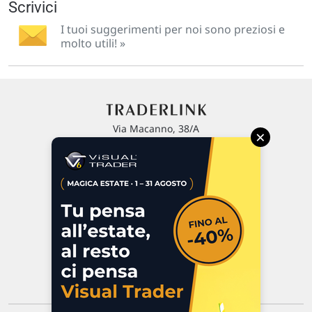
Scrivici
I tuoi suggerimenti per noi sono preziosi e
molto utili! »
Via Macanno, 38/A
×
47923 Rimini
P.IVA 02 452 460 401
Chi siamo
Commenti e segnalazioni
Contattaci