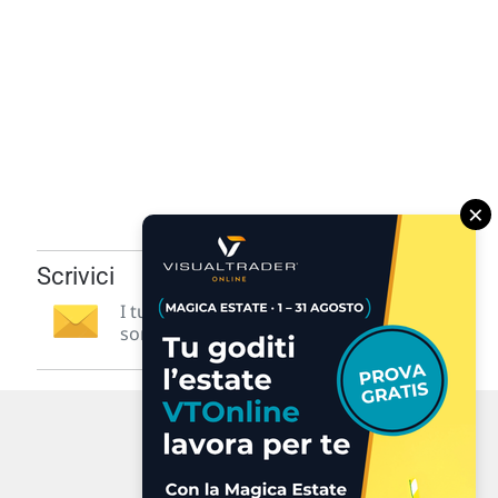
×
Scrivici
I tuoi suggerimenti per noi
sono preziosi e molto utili! »