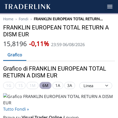
Home
›
Fondi
›
FRANKLIN EUROPEAN TOTAL RETURN…
FRANKLIN EUROPEAN TOTAL RETURN A
DISM EUR
15,8196
-0,11%
23:59 06/08/2026
Grafico
Grafico di FRANKLIN EUROPEAN TOTAL
RETURN A DISM EUR
1G
1S
1M
6M
1A
3A
Tutto Fondi »
Prova su
Visual Trader Online
il nuovo