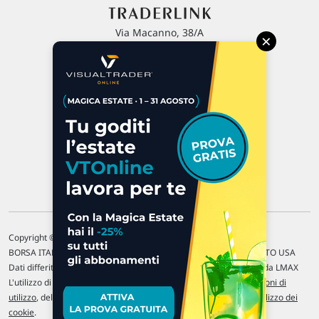
Via Macanno, 38/A
×
47923 Rimini
P.IVA 02 452 460 401
Chi siamo
Commenti e segnalazioni
Contattaci
Copyright © 1996-2026 Traderlink Italia s.r.l.
BORSA ITALIANA Quotazioni di borsa differite di 15 min. / MERCATO USA
Dati differiti di 15 min. (fonte Intrinio) / FOREX Quotazioni fornite da LMAX
L'utilizzo di questo sito implica l'accettazione delle nostre
Condizioni di
utilizzo
, del
Disclaimer MAR
, delle
Politiche sulla privacy
e dell'
Utilizzo dei
cookie
.