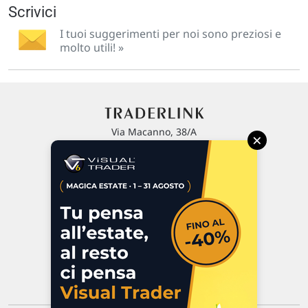
Scrivici
I tuoi suggerimenti per noi sono preziosi e
molto utili! »
Via Macanno, 38/A
×
47923 Rimini
P.IVA 02 452 460 401
Chi siamo
Commenti e segnalazioni
Contattaci