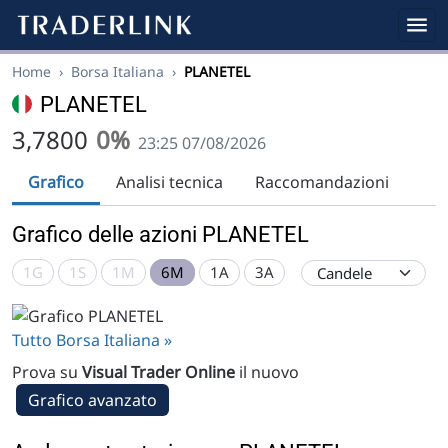
Home
›
Borsa Italiana
›
PLANETEL
PLANETEL
3,7800
0%
23:25 07/08/2026
Grafico
Analisi tecnica
Raccomandazioni
Grafico delle azioni PLANETEL
1G
1S
1M
6M
1A
3A
Tutto Borsa Italiana »
Prova su
Visual Trader Online
il nuovo
Grafico avanzato