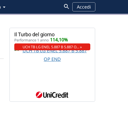
a
Accedi
Il Turbo del giorno
114,10%
Performance 1 anno
UCH TB LG ENEL 5.887 B 5.887 O… »