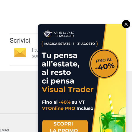
×
Scrivici
I tuoi suggerimenti per noi
sono preziosi e molto utili! »
a LMAX