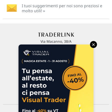
I tuoi suggerimenti per noi sono preziosi e
molto utili! »
Via Macanno, 38/A
×
47923 Rimini
P.IVA 02 452 460 401
Chi siamo
Commenti e segnalazioni
Contattaci