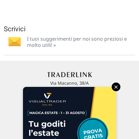
Scrivici
I tuoi suggerimenti per noi sono preziosi e
molto utili! »
Via Macanno, 38/A
×
47923 Rimini
P.IVA 02 452 460 401
Chi siamo
Commenti e segnalazioni
Contattaci