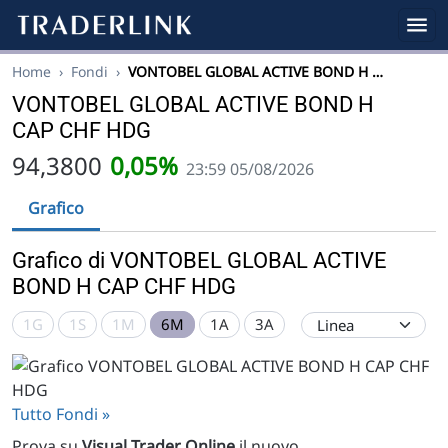
Home
›
Fondi
›
VONTOBEL GLOBAL ACTIVE BOND H …
VONTOBEL GLOBAL ACTIVE BOND H
CAP CHF HDG
94,3800
0,05%
23:59 05/08/2026
Grafico
Grafico di VONTOBEL GLOBAL ACTIVE
BOND H CAP CHF HDG
1G
1S
1M
6M
1A
3A
Tutto Fondi »
Prova su
Visual Trader Online
il nuovo