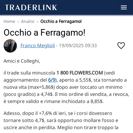
Home
›
Analisi
›
Occhio a Ferragamo!
Occhio a Ferragamo!
Franco Meglioli
- 19/09/2025 09:33
Amici e Colleghi,
il trade sulla minuscola
1 800 FLOWERS.COM
(vedi
aggiornamento del
6/9
), aperto a 5,55$, sta tornando a
nuova vita (max=5,86$) dopo aver toccato un minimo
(poco gradito) a 4,74$. Il mio ordine di vendita, a revoca,
è sempre valido e rimane inchiodato a 8,85$.
Adesso, dopo il +7,6% di ieri, se i corsi dovessero
tornare sotto 4,7$, sarà opportuno mollare l’osso e
uscire anche in perdita. Meglio non tirare troppo la