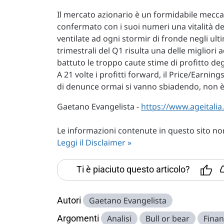
Il mercato azionario è un formidabile meccan
confermato con i suoi numeri una vitalità del
ventilate ad ogni stormir di fronde negli ult
trimestrali del Q1 risulta una delle migliori a
battuto le troppo caute stime di profitto deg
A 21 volte i profitti forward, il Price/Earn
di denunce ormai si vanno sbiadendo, non
Gaetano Evangelista -
https://www.ageitalia
Le informazioni contenute in questo sito non 
Leggi il Disclaimer »
Ti è piaciuto questo articolo?
Autori
Gaetano Evangelista
Argomenti
Analisi
Bull or bear
Fina