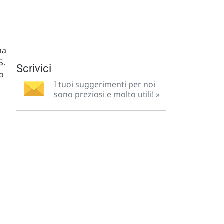
ha
S.
Scrivici
to
I tuoi suggerimenti per noi
sono preziosi e molto utili! »
.