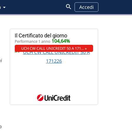
a
Accedi
Il Certificato del giorno
104,64%
Performance 1 anno
UCH CW CALL UNICREDIT 50 A 171… »
i
o