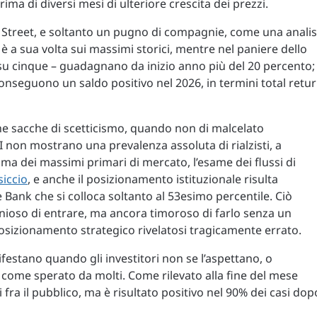
ima di diversi mesi di ulteriore crescita dei prezzi.
 Street, e soltanto un pugno di compagnie, come una analis
 è a sua volta sui massimi storici, mentre nel paniere dello
u cinque – guadagnano da inizio anno più del 20 percento;
nseguono un saldo positivo nel 2026, in termini total retur
ghe sacche di scetticismo, quando non di malcelato
 non mostrano una prevalenza assoluta di rialzisti, a
ma dei massimi primari di mercato, l’esame dei flussi di
iccio
, e anche il posizionamento istituzionale risulta
 Bank che si colloca soltanto al 53esimo percentile. Ciò
nioso di entrare, ma ancora timoroso di farlo senza un
posizionamento strategico rivelatosi tragicamente errato.
ifestano quando gli investitori non se l’aspettano, o
 come sperato da molti. Come rilevato alla fine del mese
fra il pubblico, ma è risultato positivo nel 90% dei casi dop