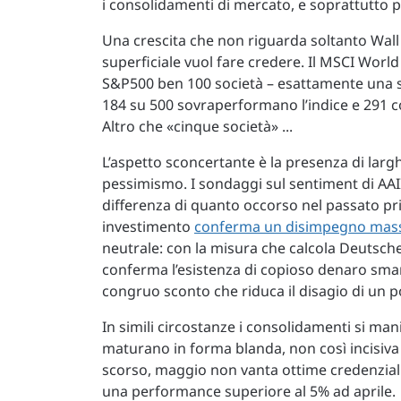
i consolidamenti di mercato, e soprattutto pr
Una crescita che non riguarda soltanto Wall
superficiale vuol fare credere. Il MSCI World
S&P500 ben 100 società – esattamente una s
184 su 500 sovraperformano l’indice e 291 co
Altro che «cinque società» ...
L’aspetto sconcertante è la presenza di lar
pessimismo. I sondaggi sul sentiment di AAII
differenza di quanto occorso nel passato pri
investimento
conferma un disimpegno mass
neutrale: con la misura che calcola Deutsche
conferma l’esistenza di copioso denaro sma
congruo sconto che riduca il disagio di un 
In simili circostanze i consolidamenti si man
maturano in forma blanda, non così incisiva
scorso, maggio non vanta ottime credenziali 
una performance superiore al 5% ad aprile.