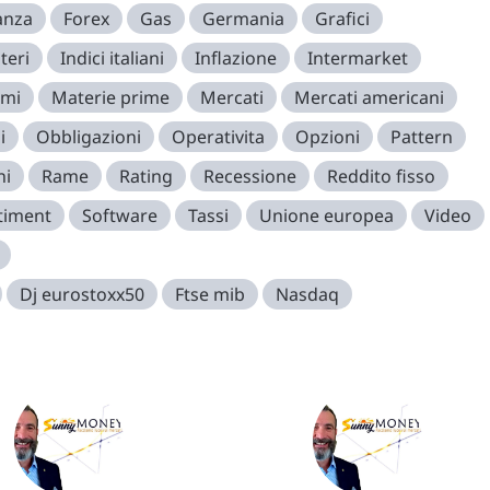
anza
Forex
Gas
Germania
Grafici
teri
Indici italiani
Inflazione
Intermarket
imi
Materie prime
Mercati
Mercati americani
i
Obbligazioni
Operativita
Opzioni
Pattern
ni
Rame
Rating
Recessione
Reddito fisso
timent
Software
Tassi
Unione europea
Video
Dj eurostoxx50
Ftse mib
Nasdaq