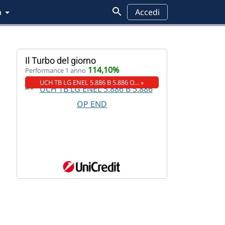
a
Accedi
Il Turbo del giorno
114,10%
Performance 1 anno
UCH TB LG ENEL 5.886 B 5.886 O… »