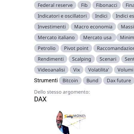
Federal reserve
Fib
Fibonacci
Fin
Indicatori e oscillatori
Indici
Indici es
Investimenti
Macro economia
Mass
Mercato italiano
Mercato usa
Minim
Petrolio
Pivot point
Raccomandazio
Rendimenti
Scalping
Scenari
Sen
Videoanalisi
Vix
Volatilita'
Volumi
Strumenti
Bitcoin
Bund
Dax future
Dello stesso argomento:
DAX