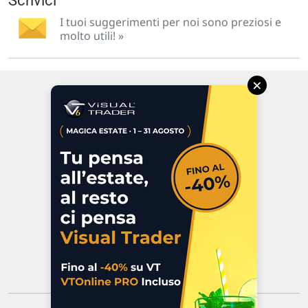
Scrivici
I tuoi suggerimenti per noi sono preziosi e
molto utili! »
×
Via Macanno, 38/A
47923 Rimini
P.IVA 02 452 460 401
Chi siamo
Commenti e segnalazioni
Contattaci