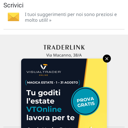
Scrivici
I tuoi suggerimenti per noi sono preziosi e
molto utili! »
Via Macanno, 38/A
×
47923 Rimini
P.IVA 02 452 460 401
Chi siamo
Commenti e segnalazioni
Contattaci