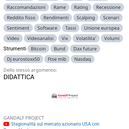
Raccomandazioni
Rame
Rating
Recessione
Reddito fisso
Rendimenti
Scalping
Scenari
Sentiment
Software
Tassi
Unione europea
Video
Videoanalisi
Vix
Volatilita'
Volumi
Strumenti
Bitcoin
Bund
Dax future
Dj eurostoxx50
Ftse mib
Nasdaq
Dello stesso argomento:
DIDATTICA
GANDALF PROJECT
Stagionalità sul mercato azionario USA con