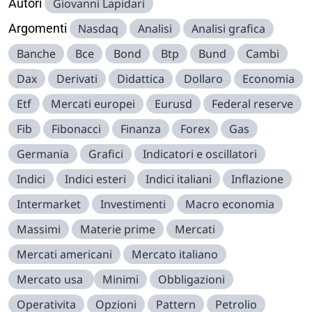
Autori
Giovanni Lapidari
Argomenti
Nasdaq
Analisi
Analisi grafica
Banche
Bce
Bond
Btp
Bund
Cambi
Dax
Derivati
Didattica
Dollaro
Economia
Etf
Mercati europei
Eurusd
Federal reserve
Fib
Fibonacci
Finanza
Forex
Gas
Germania
Grafici
Indicatori e oscillatori
Indici
Indici esteri
Indici italiani
Inflazione
Intermarket
Investimenti
Macro economia
Massimi
Materie prime
Mercati
Mercati americani
Mercato italiano
Mercato usa
Minimi
Obbligazioni
Operativita
Opzioni
Pattern
Petrolio