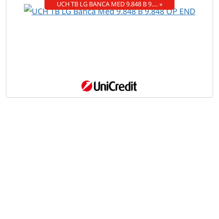
UCH TB LG BANCA MED 9.848 B 9.… »