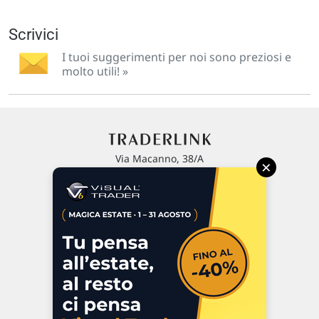
Scrivici
I tuoi suggerimenti per noi sono preziosi e
molto utili! »
Via Macanno, 38/A
×
47923 Rimini
P.IVA 02 452 460 401
Chi siamo
Commenti e segnalazioni
Contattaci