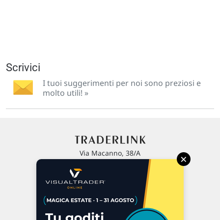
Scrivici
I tuoi suggerimenti per noi sono preziosi e
molto utili! »
Via Macanno, 38/A
×
47923 Rimini
P.IVA 02 452 460 401
Chi siamo
Commenti e segnalazioni