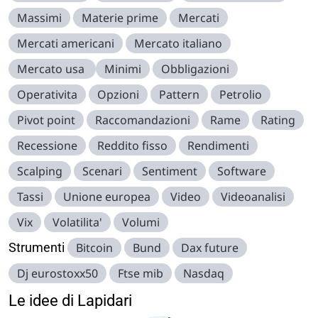
Massimi
Materie prime
Mercati
Mercati americani
Mercato italiano
Mercato usa
Minimi
Obbligazioni
Operativita
Opzioni
Pattern
Petrolio
Pivot point
Raccomandazioni
Rame
Rating
Recessione
Reddito fisso
Rendimenti
Scalping
Scenari
Sentiment
Software
Tassi
Unione europea
Video
Videoanalisi
Vix
Volatilita'
Volumi
Strumenti
Bitcoin
Bund
Dax future
Dj eurostoxx50
Ftse mib
Nasdaq
Le idee di Lapidari