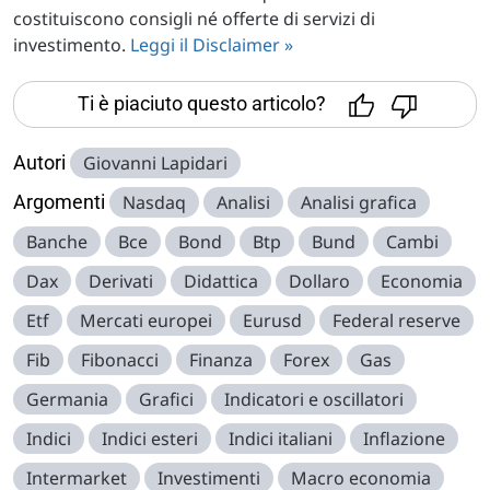
costituiscono consigli né offerte di servizi di
investimento.
Leggi il Disclaimer »
Ti è piaciuto questo articolo?
Autori
Giovanni Lapidari
Argomenti
Nasdaq
Analisi
Analisi grafica
Banche
Bce
Bond
Btp
Bund
Cambi
Dax
Derivati
Didattica
Dollaro
Economia
Etf
Mercati europei
Eurusd
Federal reserve
Fib
Fibonacci
Finanza
Forex
Gas
Germania
Grafici
Indicatori e oscillatori
Indici
Indici esteri
Indici italiani
Inflazione
Intermarket
Investimenti
Macro economia