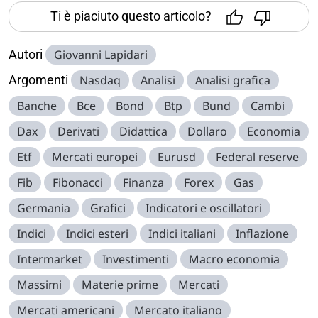
Ti è piaciuto questo articolo?
Autori
Giovanni Lapidari
Argomenti
Nasdaq
Analisi
Analisi grafica
Banche
Bce
Bond
Btp
Bund
Cambi
Dax
Derivati
Didattica
Dollaro
Economia
Etf
Mercati europei
Eurusd
Federal reserve
Fib
Fibonacci
Finanza
Forex
Gas
Germania
Grafici
Indicatori e oscillatori
Indici
Indici esteri
Indici italiani
Inflazione
Intermarket
Investimenti
Macro economia
Massimi
Materie prime
Mercati
Mercati americani
Mercato italiano