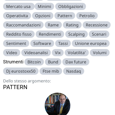
Mercato usa
Minimi
Obbligazioni
Operativita
Opzioni
Pattern
Petrolio
Raccomandazioni
Rame
Rating
Recessione
Reddito fisso
Rendimenti
Scalping
Scenari
Sentiment
Software
Tassi
Unione europea
Video
Videoanalisi
Vix
Volatilita'
Volumi
Strumenti
Bitcoin
Bund
Dax future
Dj eurostoxx50
Ftse mib
Nasdaq
Dello stesso argomento:
PATTERN