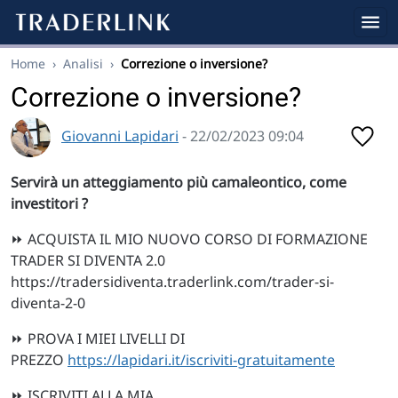
Home
›
Analisi
›
Correzione o inversione?
Correzione o inversione?
Giovanni Lapidari
- 22/02/2023 09:04
Servirà un atteggiamento più camaleontico, come
investitori ?
⏩ ACQUISTA IL MIO NUOVO CORSO DI FORMAZIONE
TRADER SI DIVENTA 2.0
https://tradersidiventa.traderlink.com/trader-si-
diventa-2-0
⏩ PROVA I MIEI LIVELLI DI
PREZZO
https://lapidari.it/iscriviti-gratuitamente
⏩ ISCRIVITI ALLA MIA