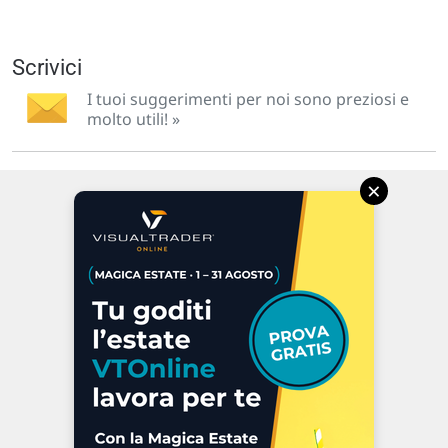
Scrivici
I tuoi suggerimenti per noi sono preziosi e
molto utili! »
×
Via Macanno, 38/A
47923 Rimini
P.IVA 02 452 460 401
Chi siamo
Commenti e segnalazioni
Contattaci