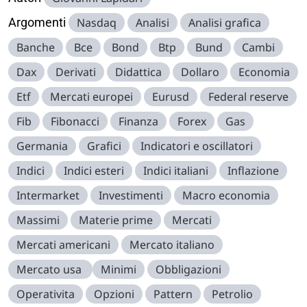
Argomenti
Nasdaq
Analisi
Analisi grafica
Banche
Bce
Bond
Btp
Bund
Cambi
Dax
Derivati
Didattica
Dollaro
Economia
Etf
Mercati europei
Eurusd
Federal reserve
Fib
Fibonacci
Finanza
Forex
Gas
Germania
Grafici
Indicatori e oscillatori
Indici
Indici esteri
Indici italiani
Inflazione
Intermarket
Investimenti
Macro economia
Massimi
Materie prime
Mercati
Mercati americani
Mercato italiano
Mercato usa
Minimi
Obbligazioni
Operativita
Opzioni
Pattern
Petrolio