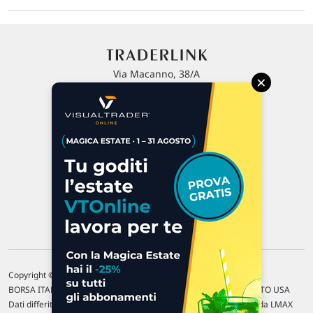
Via Macanno, 38/A
×
47923 Rimini
P.IVA 02 452 460 401
Chi siamo
Commenti e segnalazioni
Contattaci
Copyright © 1996-2026 Traderlink Italia s.r.l.
BORSA ITALIANA Quotazioni di borsa differite di 15 min. / MERCATO USA
Dati differiti di 15 min. (fonte Intrinio) / FOREX Quotazioni fornite da LMAX