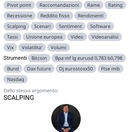
Pivot point
Raccomandazioni
Rame
Rating
Recessione
Reddito fisso
Rendimenti
Scalping
Scenari
Sentiment
Software
Tassi
Unione europea
Video
Videoanalisi
Vix
Volatilita'
Volumi
Strumenti
Bitcoin
Bpa mf lg eurusd 0,783 b0,798
Bund
Dax future
Dj eurostoxx50
Ftse mib
Nasdaq
Dello stesso argomento:
SCALPING