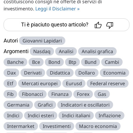
costituiscono consigli né offerte di servizi di
investimento.
Leggi il Disclaimer »
Ti è piaciuto questo articolo?
Autori
Giovanni Lapidari
Argomenti
Nasdaq
Analisi
Analisi grafica
Banche
Bce
Bond
Btp
Bund
Cambi
Dax
Derivati
Didattica
Dollaro
Economia
Etf
Mercati europei
Eurusd
Federal reserve
Fib
Fibonacci
Finanza
Forex
Gas
Germania
Grafici
Indicatori e oscillatori
Indici
Indici esteri
Indici italiani
Inflazione
Intermarket
Investimenti
Macro economia