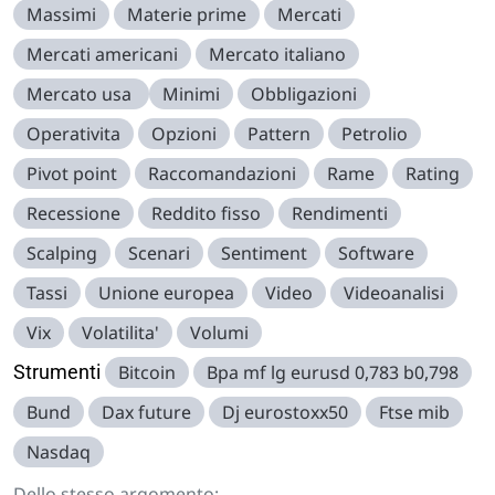
Massimi
Materie prime
Mercati
Mercati americani
Mercato italiano
Mercato usa
Minimi
Obbligazioni
Operativita
Opzioni
Pattern
Petrolio
Pivot point
Raccomandazioni
Rame
Rating
Recessione
Reddito fisso
Rendimenti
Scalping
Scenari
Sentiment
Software
Tassi
Unione europea
Video
Videoanalisi
Vix
Volatilita'
Volumi
Strumenti
Bitcoin
Bpa mf lg eurusd 0,783 b0,798
Bund
Dax future
Dj eurostoxx50
Ftse mib
Nasdaq
Dello stesso argomento: