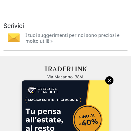
Scrivici
I tuoi suggerimenti per noi sono preziosi e
molto utili! »
Via Macanno, 38/A
×
47923 Rimini
P.IVA 02 452 460 401
Chi siamo
Commenti e segnalazioni
Contattaci