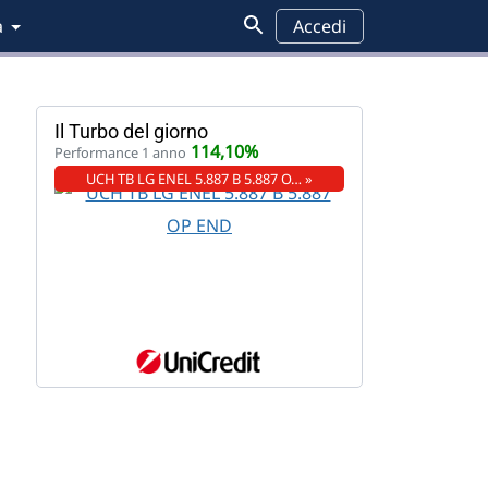
a
Accedi
Il Turbo del giorno
114,10%
Performance 1 anno
UCH TB LG ENEL 5.887 B 5.887 O… »