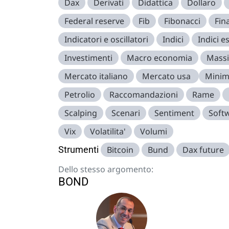
Dax
Derivati
Didattica
Dollaro
Federal reserve
Fib
Fibonacci
Fin
Indicatori e oscillatori
Indici
Indici es
Investimenti
Macro economia
Mass
Mercato italiano
Mercato usa
Minim
Petrolio
Raccomandazioni
Rame
Scalping
Scenari
Sentiment
Soft
Vix
Volatilita'
Volumi
Strumenti
Bitcoin
Bund
Dax future
Dello stesso argomento:
BOND