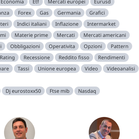
Economia
Etf
Mercati europei
Eurusd
anza
Forex
Gas
Germania
Grafici
teri
Indici italiani
Inflazione
Intermarket
imi
Materie prime
Mercati
Mercati americani
i
Obbligazioni
Operativita
Opzioni
Pattern
Rating
Recessione
Reddito fisso
Rendimenti
ware
Tassi
Unione europea
Video
Videoanalisi
Dj eurostoxx50
Ftse mib
Nasdaq