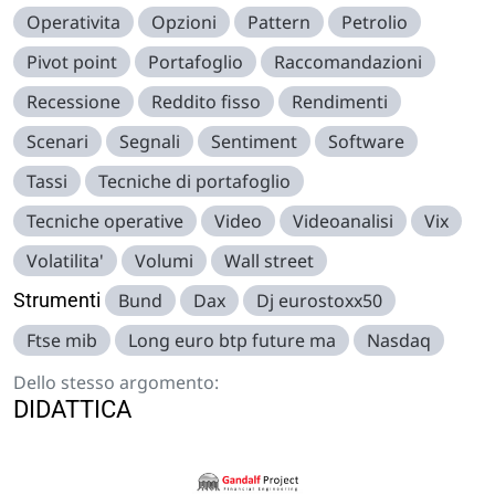
Operativita
Opzioni
Pattern
Petrolio
Pivot point
Portafoglio
Raccomandazioni
Recessione
Reddito fisso
Rendimenti
Scenari
Segnali
Sentiment
Software
Tassi
Tecniche di portafoglio
Tecniche operative
Video
Videoanalisi
Vix
Volatilita'
Volumi
Wall street
Strumenti
Bund
Dax
Dj eurostoxx50
Ftse mib
Long euro btp future ma
Nasdaq
Dello stesso argomento:
DIDATTICA