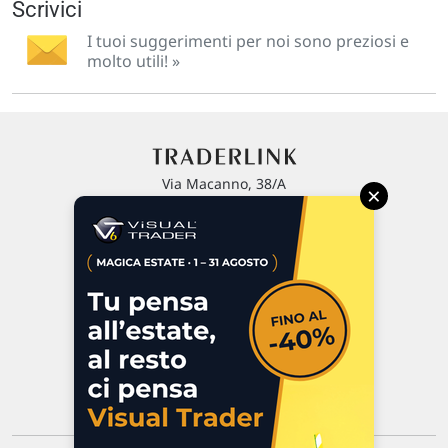
Scrivici
I tuoi suggerimenti per noi sono preziosi e
molto utili! »
Via Macanno, 38/A
×
47923 Rimini
P.IVA 02 452 460 401
Chi siamo
Commenti e segnalazioni
Contattaci