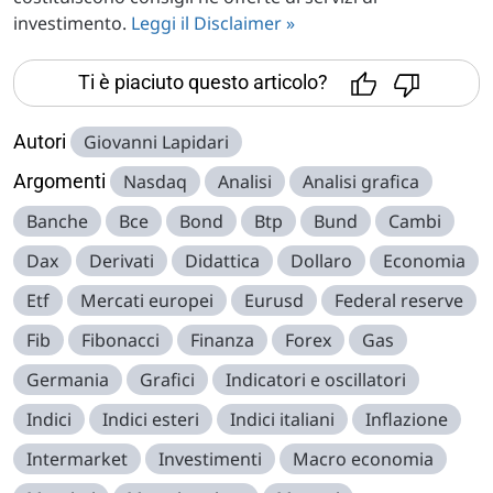
investimento.
Leggi il Disclaimer »
Ti è piaciuto questo articolo?
Autori
Giovanni Lapidari
Argomenti
Nasdaq
Analisi
Analisi grafica
Banche
Bce
Bond
Btp
Bund
Cambi
Dax
Derivati
Didattica
Dollaro
Economia
Etf
Mercati europei
Eurusd
Federal reserve
Fib
Fibonacci
Finanza
Forex
Gas
Germania
Grafici
Indicatori e oscillatori
Indici
Indici esteri
Indici italiani
Inflazione
Intermarket
Investimenti
Macro economia