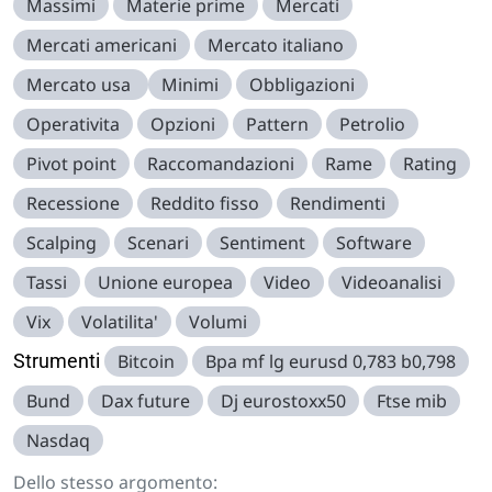
Massimi
Materie prime
Mercati
Mercati americani
Mercato italiano
Mercato usa
Minimi
Obbligazioni
Operativita
Opzioni
Pattern
Petrolio
Pivot point
Raccomandazioni
Rame
Rating
Recessione
Reddito fisso
Rendimenti
Scalping
Scenari
Sentiment
Software
Tassi
Unione europea
Video
Videoanalisi
Vix
Volatilita'
Volumi
Strumenti
Bitcoin
Bpa mf lg eurusd 0,783 b0,798
Bund
Dax future
Dj eurostoxx50
Ftse mib
Nasdaq
Dello stesso argomento: