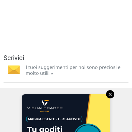
Scrivici
I tuoi suggerimenti per noi sono preziosi e
molto utili! »
×
Via Macanno, 38/A
47923 Rimini
P.IVA 02 452 460 401