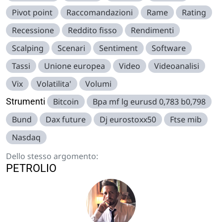
Pivot point
Raccomandazioni
Rame
Rating
Recessione
Reddito fisso
Rendimenti
Scalping
Scenari
Sentiment
Software
Tassi
Unione europea
Video
Videoanalisi
Vix
Volatilita'
Volumi
Strumenti
Bitcoin
Bpa mf lg eurusd 0,783 b0,798
Bund
Dax future
Dj eurostoxx50
Ftse mib
Nasdaq
Dello stesso argomento:
PETROLIO