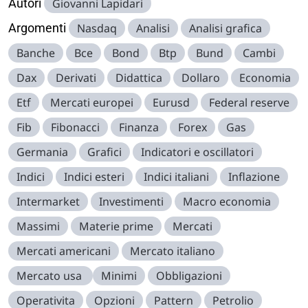
Autori
Giovanni Lapidari
Argomenti
Nasdaq
Analisi
Analisi grafica
Banche
Bce
Bond
Btp
Bund
Cambi
Dax
Derivati
Didattica
Dollaro
Economia
Etf
Mercati europei
Eurusd
Federal reserve
Fib
Fibonacci
Finanza
Forex
Gas
Germania
Grafici
Indicatori e oscillatori
Indici
Indici esteri
Indici italiani
Inflazione
Intermarket
Investimenti
Macro economia
Massimi
Materie prime
Mercati
Mercati americani
Mercato italiano
Mercato usa
Minimi
Obbligazioni
Operativita
Opzioni
Pattern
Petrolio