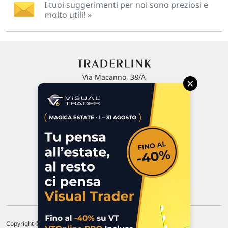
I tuoi suggerimenti per noi sono preziosi e
molto utili! »
Via Macanno, 38/A
×
47923 Rimini
P.IVA 02 452 460 401
Chi siamo
Commenti e segnalazioni
Contattaci
Copyright © 1996-2026 Traderlink Italia s.r.l.