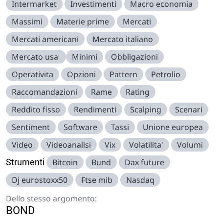
Intermarket
Investimenti
Macro economia
Massimi
Materie prime
Mercati
Mercati americani
Mercato italiano
Mercato usa
Minimi
Obbligazioni
Operativita
Opzioni
Pattern
Petrolio
Raccomandazioni
Rame
Rating
Reddito fisso
Rendimenti
Scalping
Scenari
Sentiment
Software
Tassi
Unione europea
Video
Videoanalisi
Vix
Volatilita'
Volumi
Strumenti
Bitcoin
Bund
Dax future
Dj eurostoxx50
Ftse mib
Nasdaq
Dello stesso argomento:
BOND