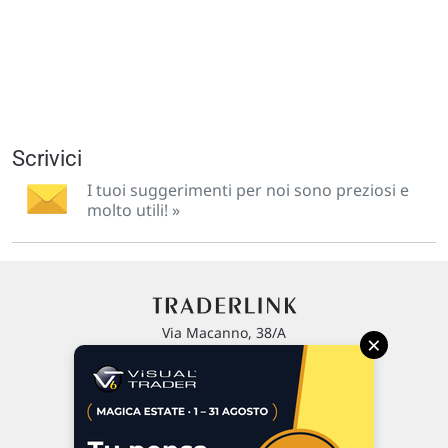
Scrivici
I tuoi suggerimenti per noi sono preziosi e
molto utili! »
Via Macanno, 38/A
×
47923 Rimini
P.IVA 02 452 460 401
Chi siamo