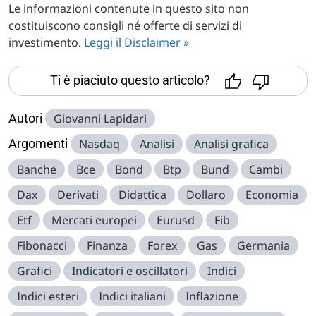
Le informazioni contenute in questo sito non
costituiscono consigli né offerte di servizi di
investimento.
Leggi il Disclaimer »
Ti è piaciuto questo articolo?
Autori
Giovanni Lapidari
Argomenti
Nasdaq
Analisi
Analisi grafica
Banche
Bce
Bond
Btp
Bund
Cambi
Dax
Derivati
Didattica
Dollaro
Economia
Etf
Mercati europei
Eurusd
Fib
Fibonacci
Finanza
Forex
Gas
Germania
Grafici
Indicatori e oscillatori
Indici
Indici esteri
Indici italiani
Inflazione