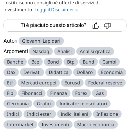
costituiscono consigli né offerte di servizi di
investimento.
Leggi il Disclaimer »
Ti è piaciuto questo articolo?
Autori
Giovanni Lapidari
Argomenti
Nasdaq
Analisi
Analisi grafica
Banche
Bce
Bond
Btp
Bund
Cambi
Dax
Derivati
Didattica
Dollaro
Economia
Etf
Mercati europei
Eurusd
Federal reserve
Fib
Fibonacci
Finanza
Forex
Gas
Germania
Grafici
Indicatori e oscillatori
Indici
Indici esteri
Indici italiani
Inflazione
Intermarket
Investimenti
Macro economia