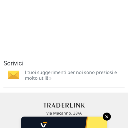
Scrivici
I tuoi suggerimenti per noi sono preziosi e
molto utili! »
Via Macanno, 38/A
×
47923 Rimini
P.IVA 02 452 460 401