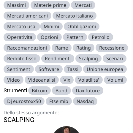
Massimi
Materie prime
Mercati
Mercati americani
Mercato italiano
Mercato usa
Minimi
Obbligazioni
Operativita
Opzioni
Pattern
Petrolio
Raccomandazioni
Rame
Rating
Recessione
Reddito fisso
Rendimenti
Scalping
Scenari
Sentiment
Software
Tassi
Unione europea
Video
Videoanalisi
Vix
Volatilita'
Volumi
Strumenti
Bitcoin
Bund
Dax future
Dj eurostoxx50
Ftse mib
Nasdaq
Dello stesso argomento:
SCALPING