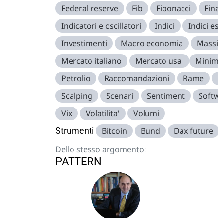
Federal reserve
Fib
Fibonacci
Fin
Indicatori e oscillatori
Indici
Indici es
Investimenti
Macro economia
Mass
Mercato italiano
Mercato usa
Minim
Petrolio
Raccomandazioni
Rame
Scalping
Scenari
Sentiment
Soft
Vix
Volatilita'
Volumi
Strumenti
Bitcoin
Bund
Dax future
Dello stesso argomento:
PATTERN