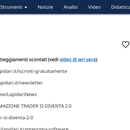
Strumenti
Notizie
Analisi
Video
Didattic
 atteggiamenti scontati (vedi
video di ieri sera
).
idari.it/iscriviti-gratuitamente
pidari.it/newsletter
.me/LapidariNews
AZIONE TRADER SI DIVENTA 2.0
r-si-diventa-2-0
lapidari.it/anteprima-software