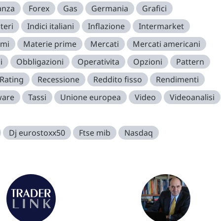
anza
Forex
Gas
Germania
Grafici
teri
Indici italiani
Inflazione
Intermarket
imi
Materie prime
Mercati
Mercati americani
i
Obbligazioni
Operativita
Opzioni
Pattern
Rating
Recessione
Reddito fisso
Rendimenti
ware
Tassi
Unione europea
Video
Videoanalisi
Dj eurostoxx50
Ftse mib
Nasdaq