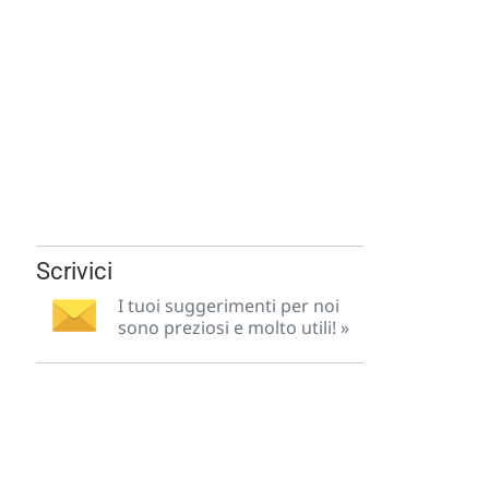
Scrivici
I tuoi suggerimenti per noi
sono preziosi e molto utili! »