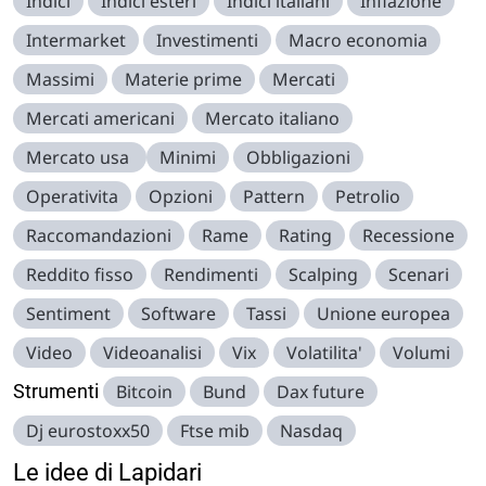
Indici
Indici esteri
Indici italiani
Inflazione
Intermarket
Investimenti
Macro economia
Massimi
Materie prime
Mercati
Mercati americani
Mercato italiano
Mercato usa
Minimi
Obbligazioni
Operativita
Opzioni
Pattern
Petrolio
Raccomandazioni
Rame
Rating
Recessione
Reddito fisso
Rendimenti
Scalping
Scenari
Sentiment
Software
Tassi
Unione europea
Video
Videoanalisi
Vix
Volatilita'
Volumi
Strumenti
Bitcoin
Bund
Dax future
Dj eurostoxx50
Ftse mib
Nasdaq
Le idee di Lapidari