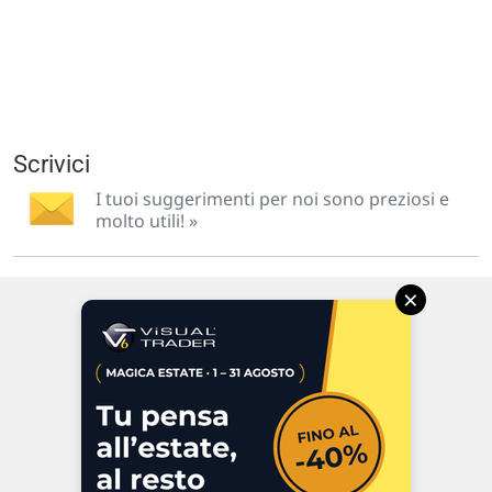
Scrivici
I tuoi suggerimenti per noi sono preziosi e
molto utili! »
×
Via Macanno, 38/A
47923 Rimini
P.IVA 02 452 460 401
Chi siamo