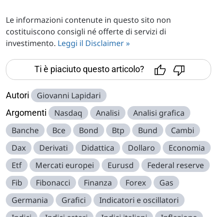
Le informazioni contenute in questo sito non
costituiscono consigli né offerte di servizi di
investimento.
Leggi il Disclaimer »
Ti è piaciuto questo articolo?
Autori
Giovanni Lapidari
Argomenti
Nasdaq
Analisi
Analisi grafica
Banche
Bce
Bond
Btp
Bund
Cambi
Dax
Derivati
Didattica
Dollaro
Economia
Etf
Mercati europei
Eurusd
Federal reserve
Fib
Fibonacci
Finanza
Forex
Gas
Germania
Grafici
Indicatori e oscillatori