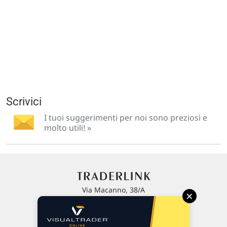
Scrivici
I tuoi suggerimenti per noi sono preziosi e
molto utili! »
Via Macanno, 38/A
×
47923 Rimini
P.IVA 02 452 460 401