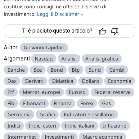
costituiscono consigli né offerte di servizi di
investimento.
Leggi il Disclaimer »
Ti è piaciuto questo articolo?
Autori
Giovanni Lapidari
Argomenti
Nasdaq
Analisi
Analisi grafica
Banche
Bce
Bond
Btp
Bund
Cambi
Dax
Derivati
Didattica
Dollaro
Economia
Etf
Mercati europei
Eurusd
Federal reserve
Fib
Fibonacci
Finanza
Forex
Gas
Germania
Grafici
Indicatori e oscillatori
Indici
Indici esteri
Indici italiani
Inflazione
Intermarket
Investimenti
Macro economia