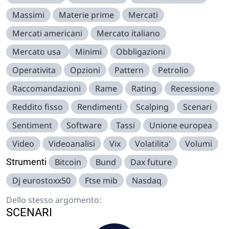
Massimi
Materie prime
Mercati
Mercati americani
Mercato italiano
Mercato usa
Minimi
Obbligazioni
Operativita
Opzioni
Pattern
Petrolio
Raccomandazioni
Rame
Rating
Recessione
Reddito fisso
Rendimenti
Scalping
Scenari
Sentiment
Software
Tassi
Unione europea
Video
Videoanalisi
Vix
Volatilita'
Volumi
Strumenti
Bitcoin
Bund
Dax future
Dj eurostoxx50
Ftse mib
Nasdaq
Dello stesso argomento:
SCENARI