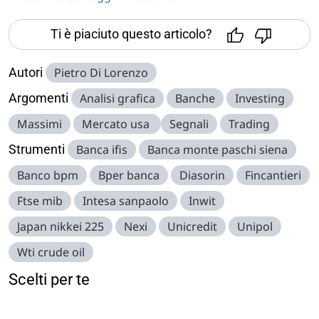
Ti è piaciuto questo articolo?
Autori
Pietro Di Lorenzo
Argomenti
Analisi grafica
Banche
Investing
Massimi
Mercato usa
Segnali
Trading
Strumenti
Banca ifis
Banca monte paschi siena
Banco bpm
Bper banca
Diasorin
Fincantieri
Ftse mib
Intesa sanpaolo
Inwit
Japan nikkei 225
Nexi
Unicredit
Unipol
Wti crude oil
Scelti per te