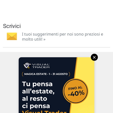
Scrivici
I tuoi suggerimenti per noi sono preziosi e
molto utili! »
×
Via Macanno, 38/A
47923 Rimini
P.IVA 02 452 460 401
Chi siamo
Commenti e segnalazioni
Contattaci