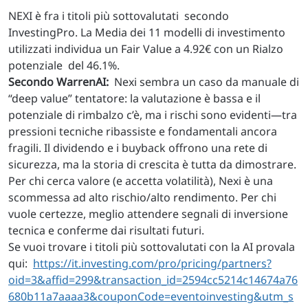
NEXI è fra i titoli più sottovalutati secondo
InvestingPro. La Media dei 11 modelli di investimento
utilizzati individua un Fair Value a 4.92€ con un Rialzo
potenziale del 46.1%.
Secondo WarrenAI:
Nexi sembra un caso da manuale di
“deep value” tentatore: la valutazione è bassa e il
potenziale di rimbalzo c’è, ma i rischi sono evidenti—tra
pressioni tecniche ribassiste e fondamentali ancora
fragili. Il dividendo e i buyback offrono una rete di
sicurezza, ma la storia di crescita è tutta da dimostrare.
Per chi cerca valore (e accetta volatilità), Nexi è una
scommessa ad alto rischio/alto rendimento. Per chi
vuole certezze, meglio attendere segnali di inversione
tecnica e conferme dai risultati futuri.
Se vuoi trovare i titoli più sottovalutati con la AI provala
qui:
https://it.investing.com/pro/pricing/partners?
oid=3&affid=299&transaction_id=2594cc5214c14674a76
680b11a7aaaa3&couponCode=eventoinvesting&utm_s