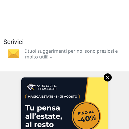
Scrivici
I tuoi suggerimenti per noi sono preziosi e
molto utili! »
×
Via Macanno, 38/A
47923 Rimini
P.IVA 02 452 460 401
Chi siamo
Commenti e segnalazioni