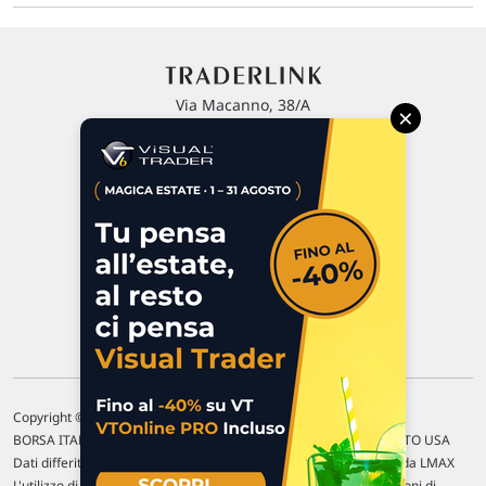
Via Macanno, 38/A
×
47923 Rimini
P.IVA 02 452 460 401
Chi siamo
Commenti e segnalazioni
Contattaci
Copyright © 1996-2026 Traderlink Italia s.r.l.
BORSA ITALIANA Quotazioni di borsa differite di 15 min. / MERCATO USA
Dati differiti di 15 min. (fonte Intrinio) / FOREX Quotazioni fornite da LMAX
L'utilizzo di questo sito implica l'accettazione delle nostre
Condizioni di