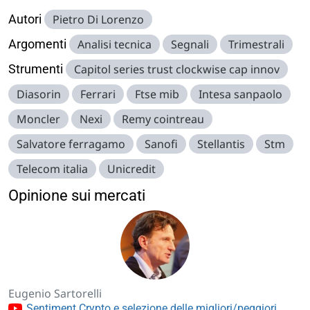
Autori
Pietro Di Lorenzo
Argomenti
Analisi tecnica
Segnali
Trimestrali
Strumenti
Capitol series trust clockwise cap innov
Diasorin
Ferrari
Ftse mib
Intesa sanpaolo
Moncler
Nexi
Remy cointreau
Salvatore ferragamo
Sanofi
Stellantis
Stm
Telecom italia
Unicredit
Opinione sui mercati
Eugenio Sartorelli
Sentiment Crypto e selezione delle migliori/peggiori