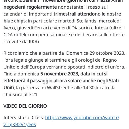
si concluderà il 1° novembre (giorno in cui Piazza Affari
negozierà regolarmente
nonostante il rosso sul
calendario. Importanti
trimestrali attendono le nostre
blue chips
: in particolare martedì Stellantis, mercoledì
Iveco, giovedì Ferrari e venerdì Diasorin e Intesa (oltre il
CDA di Telecom per esaminare e deliberare sulle offerte
ricevute da KKR)
Ricordiamo che a partire da Domenica 29 ottobre 2023,
l'ora legale giunge al termine e gli orologi del Regno
Unito e dell'Europa verranno spostati indietro di un'ora.
Fino a domenica
5 novembre 2023, data in cui si
effettuerà il passaggio all'ora solare anche negli Stati
Uniti
, la partenza di WallStreet è alle 14.30 locali e la
chiusura alle 21
VIDEO DEL GIORNO
Intervista su Class:
https://www.youtube.com/watch?
v=hJKB2V1yees