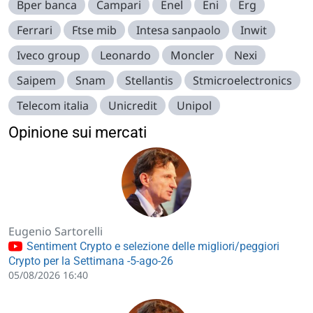
Bper banca
Campari
Enel
Eni
Erg
Ferrari
Ftse mib
Intesa sanpaolo
Inwit
Iveco group
Leonardo
Moncler
Nexi
Saipem
Snam
Stellantis
Stmicroelectronics
Telecom italia
Unicredit
Unipol
Opinione sui mercati
Eugenio Sartorelli
Sentiment Crypto e selezione delle migliori/peggiori
Crypto per la Settimana -5-ago-26
05/08/2026 16:40