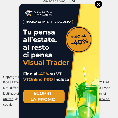
Via Macanno, 38/A
×
47923 Rimini
P.IVA 02 452 460 401
Chi siamo
Commenti e segnalazioni
Contattaci
Copyright © 1996-2026 Traderlink Italia s.r.l.
BORSA ITALIANA Quotazioni di borsa differite di 15 min. / MERCATO USA
Dati differiti di 15 min. (fonte Intrinio) / FOREX Quotazioni fornite da LMAX
L'utilizzo di questo sito implica l'accettazione delle nostre
Condizioni di
utilizzo
, del
Disclaimer MAR
, delle
Politiche sulla privacy
e dell'
Utilizzo dei
cookie
.