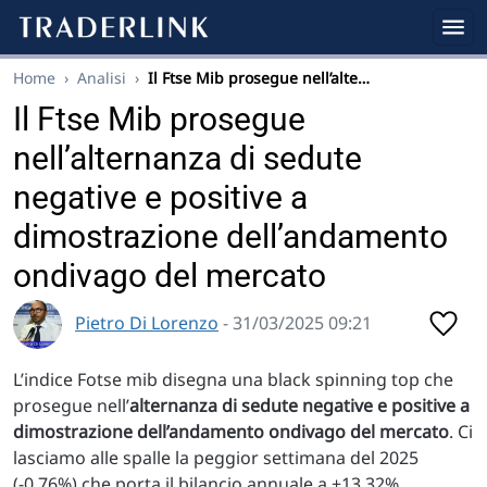
Home
›
Analisi
›
Il Ftse Mib prosegue nell’alte…
Il Ftse Mib prosegue
nell’alternanza di sedute
negative e positive a
dimostrazione dell’andamento
ondivago del mercato
Pietro Di Lorenzo
- 31/03/2025 09:21
L’indice Fotse mib disegna una black spinning top che
prosegue nell’
alternanza di sedute negative e positive a
dimostrazione dell’andamento ondivago del mercato
. Ci
lasciamo alle spalle la peggior settimana del 2025
(-0.76%) che porta il bilancio annuale a +13.32%