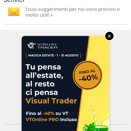
I tuoi suggerimenti per noi sono preziosi e
molto utili! »
×
Via Macanno, 38/A
47923 Rimini
P.IVA 02 452 460 401
Chi siamo
Commenti e segnalazioni
Contattaci