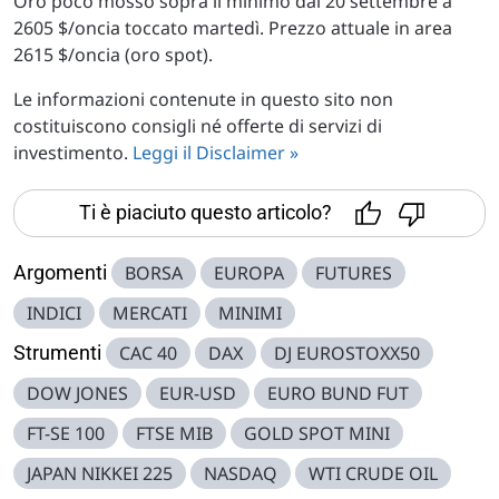
Oro poco mosso sopra il minimo dal 20 settembre a
2605 $/oncia toccato martedì. Prezzo attuale in area
2615 $/oncia (oro spot).
Le informazioni contenute in questo sito non
costituiscono consigli né offerte di servizi di
investimento.
Leggi il Disclaimer »
Ti è piaciuto questo articolo?
Argomenti
BORSA
EUROPA
FUTURES
INDICI
MERCATI
MINIMI
Strumenti
CAC 40
DAX
DJ EUROSTOXX50
DOW JONES
EUR-USD
EURO BUND FUT
FT-SE 100
FTSE MIB
GOLD SPOT MINI
JAPAN NIKKEI 225
NASDAQ
WTI CRUDE OIL