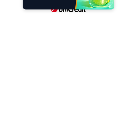
Scrivici
I tuoi suggerimenti per noi sono preziosi e
molto utili! »