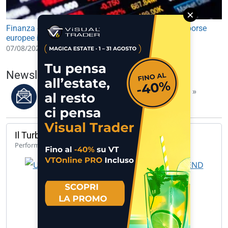
×
Finanza e Mercati: future USA in lieve rialzo, avvio borse
europee in leggero progresso
07/08/2026 09:30
Newsletter del 07/08/2026
Leggi i migliori articoli della settimana »
Il Turbo del giorno
142,33%
Performance 1 anno
UCH TB LG BANCA MED 9.848 B 9.… »