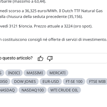
$/barile (massimo a 63,44).
lunedì scorso a 36,325 euro/MWh. Il Dutch TTF Natural Gas
lla chiusura della seduta precedente (35,156).
ovedì 3121 $/oncia. Prezzo attuale a 3224 (oro spot).
costituiscono consigli né offerte di servizi di investimento
to questo articolo?
S
INDICI
MASSIMI
MERCATI
XX50
DOW JONES
EUR-USD
FT-SE 100
FTSE MIB
NASDAQ
NASDAQ100
WTI CRUDE OIL