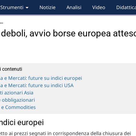
Strumenti
Notizie
Analisi
Video
Didattic
o…
 deboli, avvio borse europea attes
i contenuti
a e Mercati: future su indici europei
a e Mercati: future su indici USA
i azionari Asia
 obbligazionari
e e Commodities
ndici europei
etto ai prezzi segnati in corrispondenza della chiusura dei