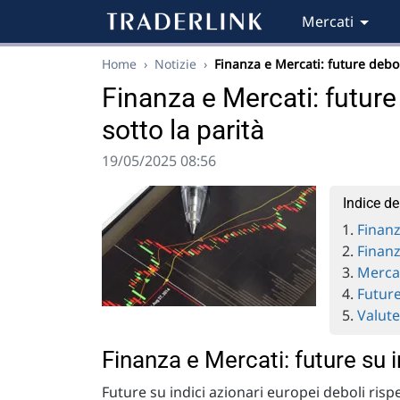
Mercati
Home
›
Notizie
›
Finanza e Mercati: future deb
Finanza e Mercati: future
sotto la parità
19/05/2025 08:56
Indice de
Finanz
Finanz
Mercat
Future
Valut
Finanza e Mercati: future su i
Future su indici azionari europei deboli risp