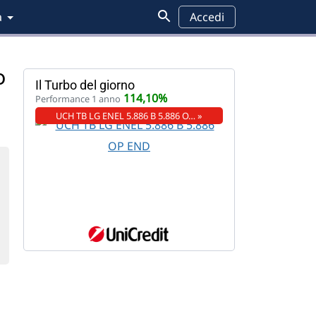
a
Accedi
o
Il Turbo del giorno
114,10%
Performance 1 anno
UCH TB LG ENEL 5.886 B 5.886 O… »