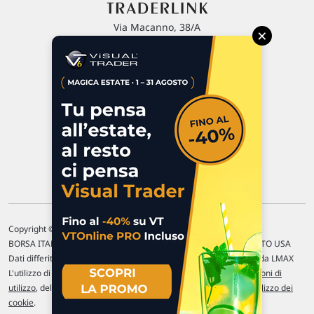
Via Macanno, 38/A
×
47923 Rimini
P.IVA 02 452 460 401
Chi siamo
Commenti e segnalazioni
Contattaci
Copyright © 1996-2026 Traderlink Italia s.r.l.
BORSA ITALIANA Quotazioni di borsa differite di 15 min. / MERCATO USA
Dati differiti di 15 min. (fonte Intrinio) / FOREX Quotazioni fornite da LMAX
L'utilizzo di questo sito implica l'accettazione delle nostre
Condizioni di
utilizzo
, del
Disclaimer MAR
, delle
Politiche sulla privacy
e dell'
Utilizzo dei
cookie
.