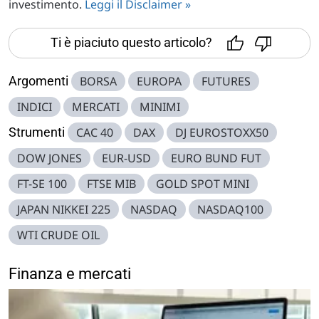
investimento.
Leggi il Disclaimer »
Ti è piaciuto questo articolo?
Argomenti
BORSA
EUROPA
FUTURES
INDICI
MERCATI
MINIMI
Strumenti
CAC 40
DAX
DJ EUROSTOXX50
DOW JONES
EUR-USD
EURO BUND FUT
FT-SE 100
FTSE MIB
GOLD SPOT MINI
JAPAN NIKKEI 225
NASDAQ
NASDAQ100
WTI CRUDE OIL
Finanza e mercati