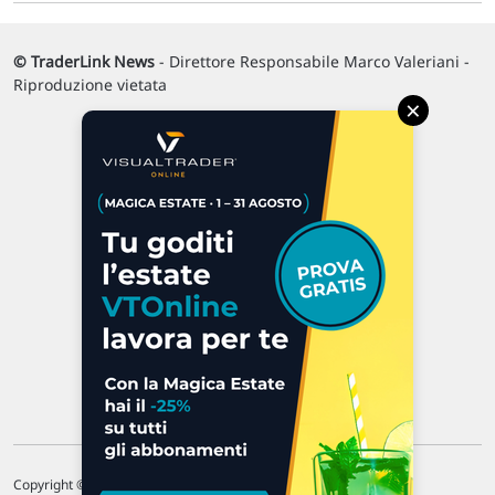
© TraderLink News
- Direttore Responsabile Marco Valeriani -
Riproduzione vietata
×
Via Macanno, 38/A
47923 Rimini
P.IVA 02 452 460 401
Chi siamo
Commenti e segnalazioni
Contattaci
Copyright © 1996-2026 Traderlink Italia s.r.l.