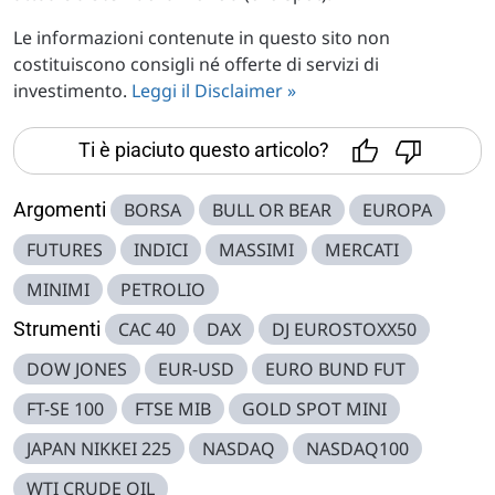
Le informazioni contenute in questo sito non
costituiscono consigli né offerte di servizi di
investimento.
Leggi il Disclaimer »
Ti è piaciuto questo articolo?
Argomenti
BORSA
BULL OR BEAR
EUROPA
FUTURES
INDICI
MASSIMI
MERCATI
MINIMI
PETROLIO
Strumenti
CAC 40
DAX
DJ EUROSTOXX50
DOW JONES
EUR-USD
EURO BUND FUT
FT-SE 100
FTSE MIB
GOLD SPOT MINI
JAPAN NIKKEI 225
NASDAQ
NASDAQ100
WTI CRUDE OIL