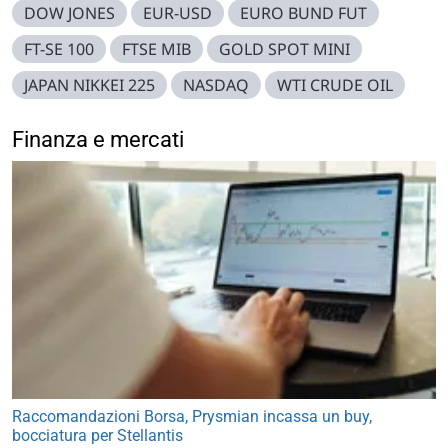
DOW JONES
EUR-USD
EURO BUND FUT
FT-SE 100
FTSE MIB
GOLD SPOT MINI
JAPAN NIKKEI 225
NASDAQ
WTI CRUDE OIL
Finanza e mercati
Raccomandazioni Borsa, Prysmian incassa un buy,
bocciatura per Stellantis