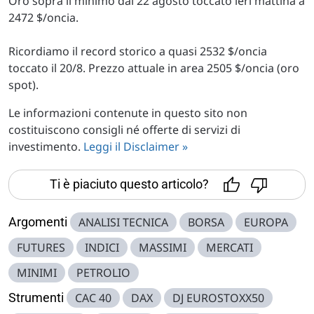
Oro sopra il minimo dal 22 agosto toccato ieri mattina a
2472 $/oncia.
Ricordiamo il record storico a quasi 2532 $/oncia
toccato il 20/8. Prezzo attuale in area 2505 $/oncia (oro
spot).
Le informazioni contenute in questo sito non
costituiscono consigli né offerte di servizi di
investimento.
Leggi il Disclaimer »
Ti è piaciuto questo articolo?
Argomenti
ANALISI TECNICA
BORSA
EUROPA
FUTURES
INDICI
MASSIMI
MERCATI
MINIMI
PETROLIO
Strumenti
CAC 40
DAX
DJ EUROSTOXX50