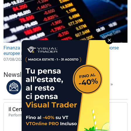
×
Finanza e Mercati: future USA in lieve rialzo, avvio borse
europee in leggero progresso
07/08/2026 09:30
Newsletter del 07/08/2026
Leggi i migliori articoli della settimana »
Il Certificato del giorno
140,65%
Performance 1 anno
UCH CW CALL UNICREDIT 62 A 171… »