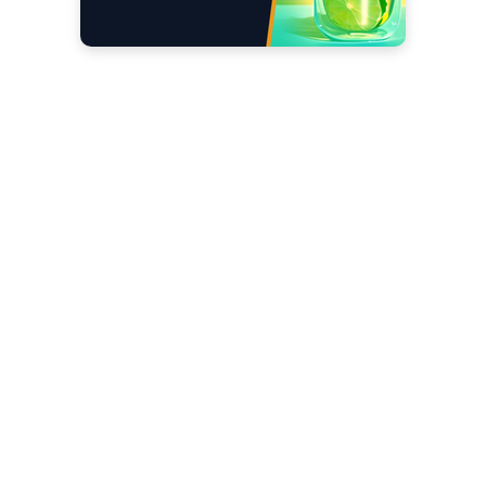
Scrivici
I tuoi suggerimenti per noi sono preziosi e
molto utili! »
© TraderLink News
- Direttore Responsabile Marco Valeriani -
Riproduzione vietata