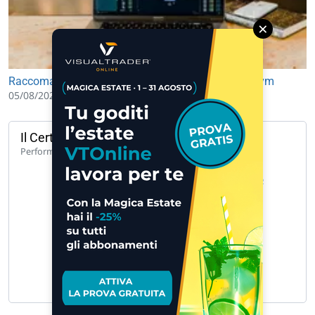
×
Raccomandazioni Borsa, corrono Safilo e Technogym
05/08/2026 11:22
Il Certificato del giorno
104,64%
Performance 1 anno
UCH CW CALL UNICREDIT 50 A 171… »