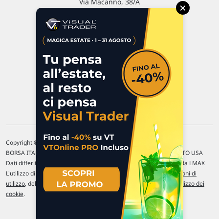
Via Macanno, 38/A
×
47923 Rimini
P.IVA 02 452 460 401
Chi siamo
Commenti e segnalazioni
Contattaci
Copyright © 1996-2026 Traderlink Italia s.r.l.
BORSA ITALIANA Quotazioni di borsa differite di 15 min. / MERCATO USA
Dati differiti di 15 min. (fonte Intrinio) / FOREX Quotazioni fornite da LMAX
L'utilizzo di questo sito implica l'accettazione delle nostre
Condizioni di
utilizzo
, del
Disclaimer MAR
, delle
Politiche sulla privacy
e dell'
Utilizzo dei
cookie
.