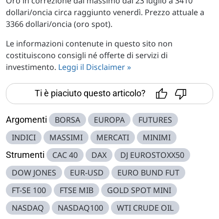
Oro in correzione dal massimo dal 23 luglio a 3410
dollari/oncia circa raggiunto venerdì. Prezzo attuale a
3366 dollari/oncia (oro spot).
Le informazioni contenute in questo sito non
costituiscono consigli né offerte di servizi di
investimento.
Leggi il Disclaimer »
Ti è piaciuto questo articolo?
Argomenti
BORSA
EUROPA
FUTURES
INDICI
MASSIMI
MERCATI
MINIMI
Strumenti
CAC 40
DAX
DJ EUROSTOXX50
DOW JONES
EUR-USD
EURO BUND FUT
FT-SE 100
FTSE MIB
GOLD SPOT MINI
NASDAQ
NASDAQ100
WTI CRUDE OIL