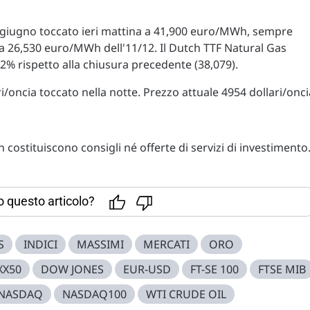
 giugno toccato ieri mattina a 41,900 euro/MWh, sempre
 a 26,530 euro/MWh dell'11/12. Il Dutch TTF Natural Gas
% rispetto alla chiusura precedente (38,079).
i/oncia toccato nella notte. Prezzo attuale 4954 dollari/onci
costituiscono consigli né offerte di servizi di investimento
to questo articolo?
S
INDICI
MASSIMI
MERCATI
ORO
XX50
DOW JONES
EUR-USD
FT-SE 100
FTSE MIB
NASDAQ
NASDAQ100
WTI CRUDE OIL