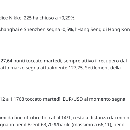
dice Nikkei 225 ha chiuso a +0,29%.
di Shanghai e Shenzhen segna -0,5%, l'Hang Seng di Hong Ko
27,64 punti toccato martedì, sempre attivo il recupero dal
ratto marzo segna attualmente 127,75. Settlement della
0/12 a 1,1768 toccato martedì. EUR/USD al momento segna
i da fine ottobre toccati il 14/1, resta a distanza dai minim
egnano per il Brent 63,70 $/barile (massimo a 66,11), per il