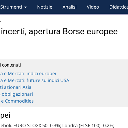
Strumenti
Notizie
Analisi
Video
Didattic
…
 incerti, apertura Borse europee
i contenuti
a e Mercati: indici europei
a e Mercati: future su indici USA
i azionari Asia
 obbligazionari
e e Commodities
opei
 deboli. EURO STOXX 50 -0,3%; Londra (FTSE 100) -0,2%;