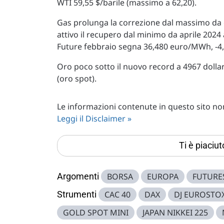
WTI 59,55 $/barile (massimo a 62,20).
Gas prolunga la correzione dal massimo da
attivo il recupero dal minimo da aprile 2024
Future febbraio segna 36,480 euro/MWh, -4,2
Oro poco sotto il nuovo record a 4967 dollar
(oro spot).
Le informazioni contenute in questo sito non 
Leggi il Disclaimer »
Ti è piaciu
Argomenti
BORSA
EUROPA
FUTURE
Strumenti
CAC 40
DAX
DJ EUROSTO
GOLD SPOT MINI
JAPAN NIKKEI 225