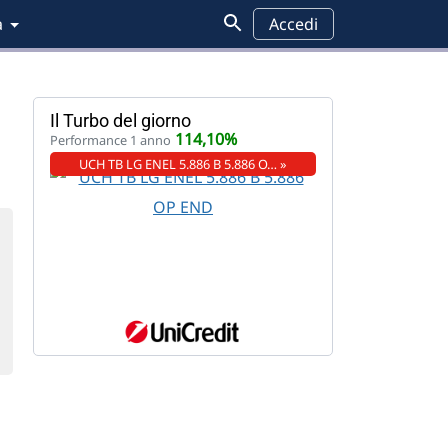
a
Accedi
Il Turbo del giorno
114,10%
Performance 1 anno
UCH TB LG ENEL 5.886 B 5.886 O… »